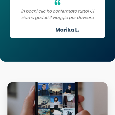
in pochi clic ho confermato tutto! Ci
siamo goduti il viaggio per davvero
Marika L.