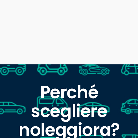
Perché
scegliere
noleggiora?